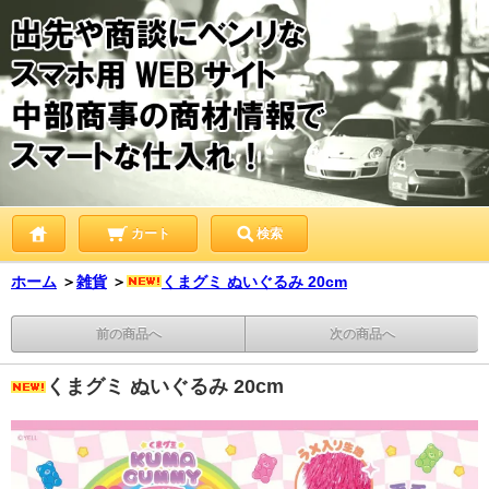
カート
検索
ホーム
＞
雑貨
＞
くまグミ ぬいぐるみ 20cm
前の商品へ
次の商品へ
くまグミ ぬいぐるみ 20cm