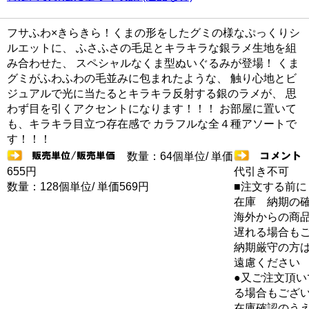
フサふわ×きらきら！くまの形をしたグミの様なぷっくりシ
ルエットに、 ふさふさの毛足とキラキラな銀ラメ生地を組
み合わせた、 スペシャルなくま型ぬいぐるみが登場！ くま
グミがふわふわの毛並みに包まれたような、 触り心地とビ
ジュアルで光に当たるとキラキラ反射する銀のラメが、 思
わず目を引くアクセントになります！！！ お部屋に置いて
も、キラキラ目立つ存在感で カラフルな全４種アソートで
す！！！
数量：64個単位/ 単価
655円
代引き不可
数量：128個単位/ 単価569円
■注文する前に
在庫 納期の
海外からの商品
遅れる場合も
納期厳守の方
遠慮ください
●又ご注文頂
る場合もござ
在庫確認のう