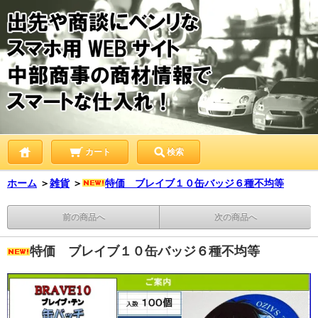
カート
検索
ホーム
＞
雑貨
＞
特価 ブレイブ１０缶バッジ６種不均等
前の商品へ
次の商品へ
特価 ブレイブ１０缶バッジ６種不均等