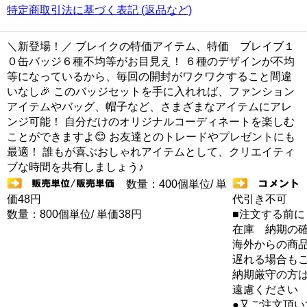
特定商取引法に基づく表記 (返品など)
＼新登場！／ ブレイクの特価アイテム、特価 ブレイブ１
０缶バッジ６種不均等がお目見え！ ６種のデザインが不均
等になっているから、毎回の開封がワクワクすること間違
いなし🎉 このバッジセットを手に入れれば、ファンション
アイテムやバッグ、帽子など、さまざまなアイテムにアレ
ンジ可能！ 自分だけのオリジナルコーディネートを楽しむ
ことができますよ😊 お友達とのトレードやプレゼントにも
最適！ 誰もが喜ぶおしゃれアイテムとして、クリエイティ
ブな時間を共有しましょう♪
数量：400個単位/ 単
価48円
代引き不可
数量：800個単位/ 単価38円
■注文する前に
在庫 納期の
海外からの商品
遅れる場合も
納期厳守の方
遠慮ください
●又ご注文頂