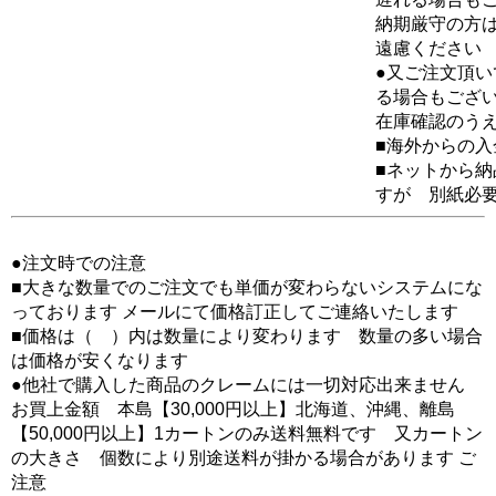
納期厳守の方
遠慮ください
●又ご注文頂
る場合もござ
在庫確認のう
■海外からの
■ネットから
すが 別紙必
●注文時での注意
■大きな数量でのご注文でも単価が変わらないシステムにな
っております メールにて価格訂正してご連絡いたします
■価格は（ ）内は数量により変わります 数量の多い場合
は価格が安くなります
●他社で購入した商品のクレームには一切対応出来ません
お買上金額 本島【30,000円以上】北海道、沖縄、離島
【50,000円以上】1カートンのみ送料無料です 又カートン
の大きさ 個数により別途送料が掛かる場合があります ご
注意