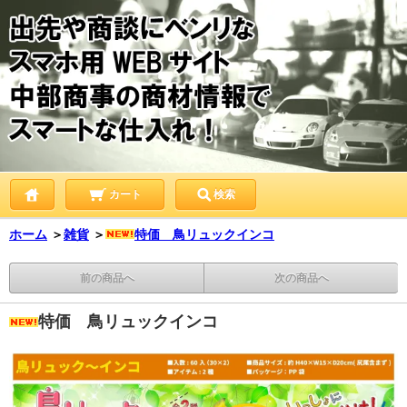
カート
検索
ホーム
＞
雑貨
＞
特価 鳥リュックインコ
前の商品へ
次の商品へ
特価 鳥リュックインコ