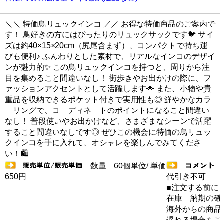
＼＼ 特価鳥リュックインコ ／／ お得な特価商品のご案内で
す！ 鳥好きの方にはぴったりのリュックサックです🐦 サイ
ズは約40×15×20cm（尻尾含まず）、コンパクトで持ち運
びも便利♪ ふんわりとした素材で、リアルなインコのデザイ
ンが魅力的✨ この鳥リュックインコを持つと、周りから注
目を集めること間違いなし！ 街歩きやお出かけの際に、フ
ァッションアクセントとして活躍します🌟 また、小物や貴
重品を収納できるポケット付きで実用性も◎ 鮮やかなカラ
ーリングで、コーディネートのポイントになること間違い
なし！ 普段使いやお出かけなど、さまざまなシーンで活躍
すること間違いなしです◎ ぜひこの機会に特価の鳥リュッ
クインコを手に入れて、オシャレを楽しんでみてくださ
い！🛍️
数量：60個単位/ 単価
650円
代引き不可
■注文する前に
在庫 納期の
海外からの商品
遅れる場合も