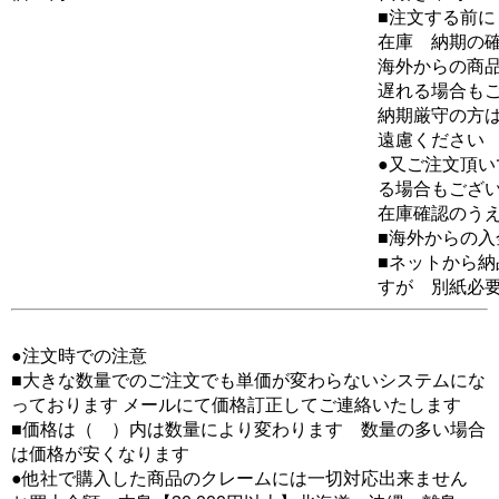
■注文する前に
在庫 納期の
海外からの商品
遅れる場合も
納期厳守の方
遠慮ください
●又ご注文頂
る場合もござ
在庫確認のう
■海外からの
■ネットから
すが 別紙必
●注文時での注意
■大きな数量でのご注文でも単価が変わらないシステムにな
っております メールにて価格訂正してご連絡いたします
■価格は（ ）内は数量により変わります 数量の多い場合
は価格が安くなります
●他社で購入した商品のクレームには一切対応出来ません