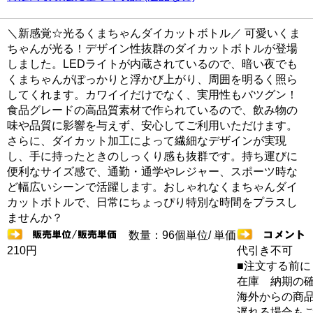
＼新感覚☆光るくまちゃんダイカットボトル／ 可愛いくま
ちゃんが光る！デザイン性抜群のダイカットボトルが登場
しました。LEDライトが内蔵されているので、暗い夜でも
くまちゃんがぽっかりと浮かび上がり、周囲を明るく照ら
してくれます。カワイイだけでなく、実用性もバツグン！
食品グレードの高品質素材で作られているので、飲み物の
味や品質に影響を与えず、安心してご利用いただけます。
さらに、ダイカット加工によって繊細なデザインが実現
し、手に持ったときのしっくり感も抜群です。持ち運びに
便利なサイズ感で、通勤・通学やレジャー、スポーツ時な
ど幅広いシーンで活躍します。おしゃれなくまちゃんダイ
カットボトルで、日常にちょっぴり特別な時間をプラスし
ませんか？
数量：96個単位/ 単価
210円
代引き不可
■注文する前に
在庫 納期の
海外からの商品
遅れる場合も