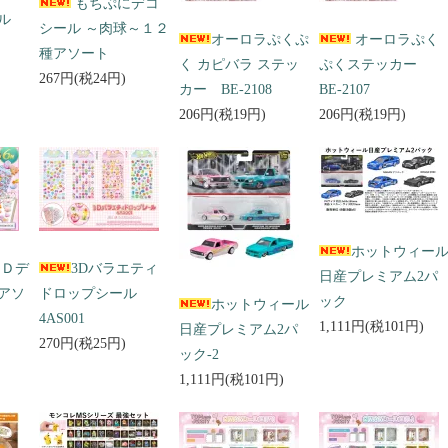
もちぷにデコ
ール
シール ～肉球～１２
オーロラぷくぷ
オーロラぷく
種アソート
く カピバラ ステッ
ぷくステッカー
267円(税24円)
カー BE-2108
BE-2107
206円(税19円)
206円(税19円)
ホットウィー
３Ｄデ
3Dバラエティ
日産プレミアム2パ
アソ
ドロップシール
ック
ホットウィール
4AS001
1,111円(税101円)
日産プレミアム2パ
270円(税25円)
ック-2
1,111円(税101円)