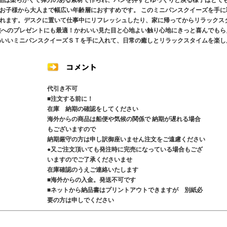
商品は柔らかくて弾力のある素材で作られ、パンを押すとゆっくりと戻る様子はとて
お子様から大人まで幅広い年齢層におすすめです。 このミニパンスクイーズを手に
れます。デスクに置いて仕事中にリフレッシュしたり、家に帰ってからリラックス
族へのプレゼントにも最適！かわいい見た目と心地よい触り心地にきっと喜んでもら
わいいミニパンスクイーズＳＴを手に入れて、日常の癒しとリラックスタイムを楽し
代引き不可
■注文する前に！
在庫 納期の確認をしてください
海外からの商品は船便や気候の関係で 納期が遅れる場合
もございますので
納期厳守の方は申し訳御座いません注文をご遠慮ください
●又ご注文頂いても発注時に完売になっている場合もござ
いますのでご了承くださいませ
在庫確認のうえご連絡いたします
■海外からの入金。発送不可です
■ネットから納品書はプリントアウトできますが 別紙必
要の方は申しでください