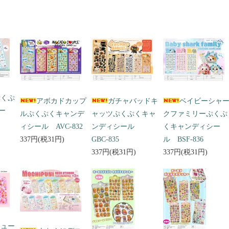
ぷくぷ
アボカドカップ
ガチャバッドキ
ベイビーシャ
ー
ルぷくぷくキャンデ
ャッツぷくぷくキャ
クファミリーぷくぷ
ィシール AVC-832
ンディシール
くキャンディシー
337円(税31円)
GBC-835
ル BSF-836
337円(税31円)
337円(税31円)
キュー