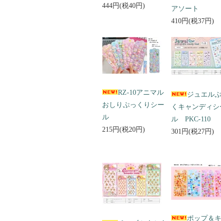
444円(税40円)
アソート
410円(税37円)
RZ-10アニマル
ジュエル
おしりぷっくりシー
くキャンディシ
ル
ル PKC-110
215円(税20円)
301円(税27円)
ポップ＆