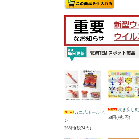
吹き戻し
カニ爪ボールペ
50円(税5円)
ン
268円(税24円)