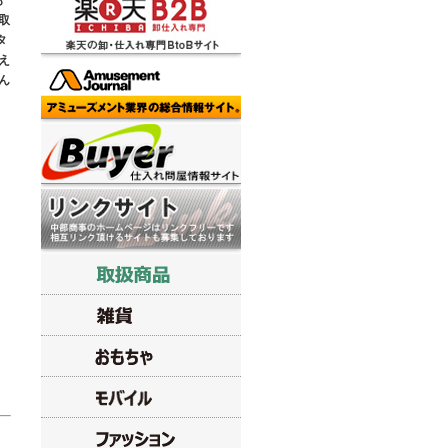
も
取
タ
え
ん