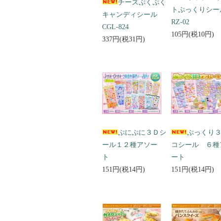
チーズぷくぷく
トぷっくりシ
キャンディシール
RZ-02
CGL-824
105円(税10円)
337円(税31円)
ぷにぷに３Ｄシ
ぷっくり
ール１２種アソー
コシール ６種
ト
ート
151円(税14円)
151円(税14円)