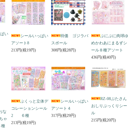
っぱい
シールいっぱい
特価 ゴジラバ
ぷにぷに肉球
アソート8
スボール
めかわあにまるずシ
213円(税19円)
308円(税28円)
ール８種アソート
436円(税40円)
RZ-08ぶたさん
ぷくっと立体デ
シールいっぱい
おしりぷっくりシー
コレーションシール
アソート４
 おな
ル
2 ６種
317円(税29円)
ちゃ
215円(税20円)
213円(税19円)
３種