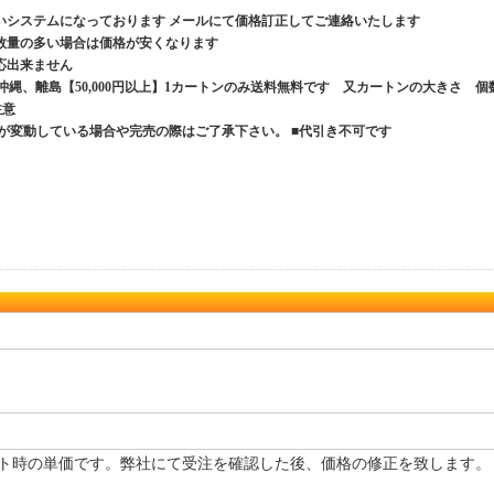
いシステムになっております メールにて価格訂正してご連絡いたします
数量の多い場合は価格が安くなります
応出来ません
、沖縄、離島【50,000円以上】1カートンのみ送料無料です 又カートンの大きさ 個
ご注意
が変動している場合や完売の際はご了承下さい。 ■代引き不可です
ト時の単価です。弊社にて受注を確認した後、価格の修正を致します。