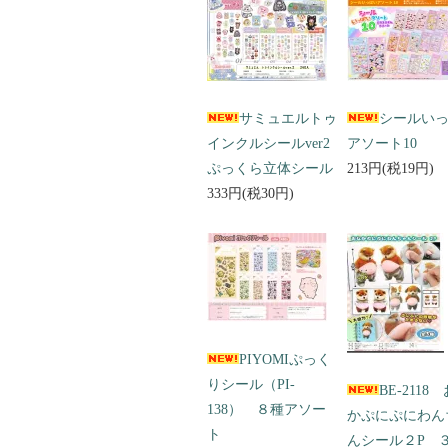
サミュエルトゥ
シールい
インクルシールver2
アソート10
ぷっくら立体シール
213円(税19円)
333円(税30円)
PIYOMIぷっく
りシール（PI-
BE-2118
138） ８種アソー
かぷにぷにわん
ト
んシール２P 