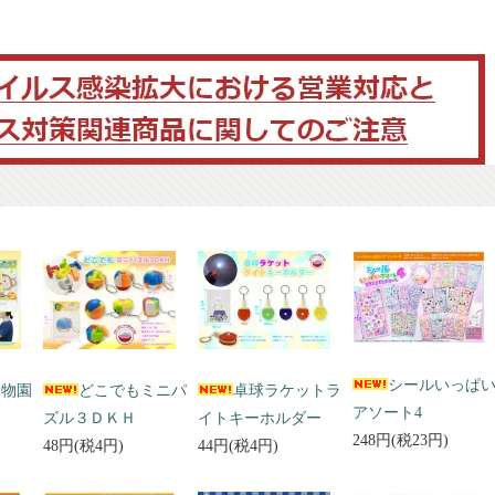
シールいっぱ
動物園
どこでもミニパ
卓球ラケットラ
アソート4
ズル３ＤＫＨ
イトキーホルダー
248円(税23円)
48円(税4円)
44円(税4円)