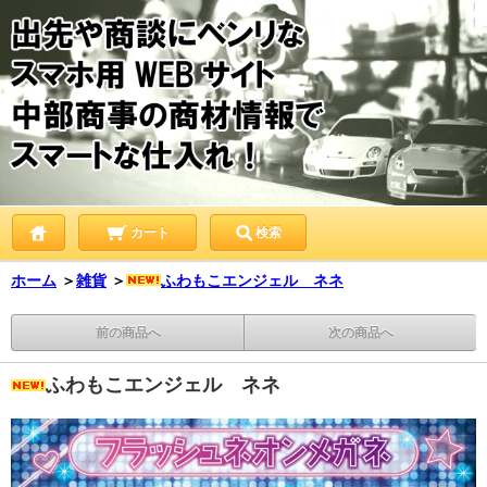
カート
検索
ホーム
＞
雑貨
＞
ふわもこエンジェル ネネ
前の商品へ
次の商品へ
ふわもこエンジェル ネネ