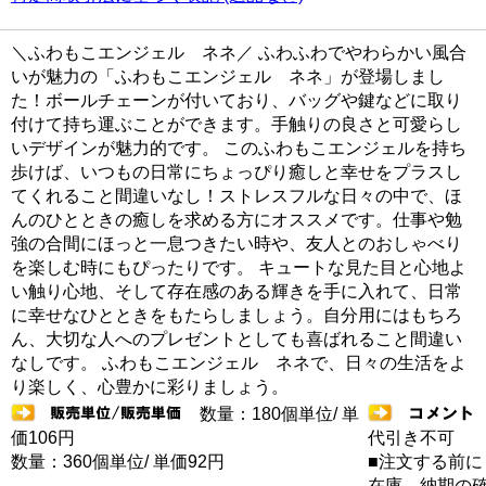
＼ふわもこエンジェル ネネ／ ふわふわでやわらかい風合
いが魅力の「ふわもこエンジェル ネネ」が登場しまし
た！ボールチェーンが付いており、バッグや鍵などに取り
付けて持ち運ぶことができます。手触りの良さと可愛らし
いデザインが魅力的です。 このふわもこエンジェルを持ち
歩けば、いつもの日常にちょっぴり癒しと幸せをプラスし
てくれること間違いなし！ストレスフルな日々の中で、ほ
んのひとときの癒しを求める方にオススメです。仕事や勉
強の合間にほっと一息つきたい時や、友人とのおしゃべり
を楽しむ時にもぴったりです。 キュートな見た目と心地よ
い触り心地、そして存在感のある輝きを手に入れて、日常
に幸せなひとときをもたらしましょう。自分用にはもちろ
ん、大切な人へのプレゼントとしても喜ばれること間違い
なしです。 ふわもこエンジェル ネネで、日々の生活をよ
り楽しく、心豊かに彩りましょう。
数量：180個単位/ 単
価106円
代引き不可
数量：360個単位/ 単価92円
■注文する前に
在庫 納期の