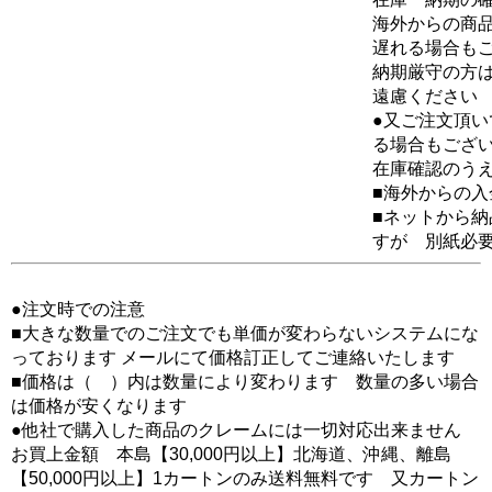
海外からの商品
遅れる場合も
納期厳守の方
遠慮ください
●又ご注文頂
る場合もござ
在庫確認のう
■海外からの
■ネットから
すが 別紙必
●注文時での注意
■大きな数量でのご注文でも単価が変わらないシステムにな
っております メールにて価格訂正してご連絡いたします
■価格は（ ）内は数量により変わります 数量の多い場合
は価格が安くなります
●他社で購入した商品のクレームには一切対応出来ません
お買上金額 本島【30,000円以上】北海道、沖縄、離島
【50,000円以上】1カートンのみ送料無料です 又カートン