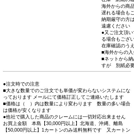
海外からの商品
遅れる場合も
納期厳守の方
遠慮ください
●又ご注文頂
る場合もござ
在庫確認のう
■海外からの
■ネットから
すが 別紙必
●注文時での注意
■大きな数量でのご注文でも単価が変わらないシステムにな
っております メールにて価格訂正してご連絡いたします
■価格は（ ）内は数量により変わります 数量の多い場合
は価格が安くなります
●他社で購入した商品のクレームには一切対応出来ません
お買上金額 本島【30,000円以上】北海道、沖縄、離島
【50,000円以上】1カートンのみ送料無料です 又カートン