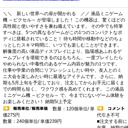
＼＼ 新しい世界への扉が開かれる ／／ 液晶ミニゲーム
機 ～ピクセル～ が登場しました！ この機器は、驚くほどの
高性能と使いやすさを兼ね備えています。 その中でも特筆
すべきは、5つの異なるゲームがこの1つのコンパクトなボ
ディに搭載されていること！ 待ち時間や移動中などのちょ
っとしたスキマ時間に、いつでも楽しむことができます。
解像度の高い液晶ディスプレイにより、臨場感あふれるゲ
ームプレイを堪能できるのはもちろん、 一度プレイしたら
やめられない中毒性のあるゲーム内容が魅力の1つです。
仕事や学業の合間にリフレッシュしたい時や、友人とのミ
ニ大会を楽しみたい時に最適なアイテムです。 さらに、納
期も5月上旬を予定しており、注文してからお手元に届くま
での時間も短く、 ワクワク感を高めてくれます。 この液晶
ミニゲーム機 ～ピクセル～ で、今までにないゲーム体験を
お楽しみください！ 納期5/上予定
数量：120個単位/ 単
価275円
代引き不可
数量：240個単位/ 単価239円
■注文する前に
在庫 納期の