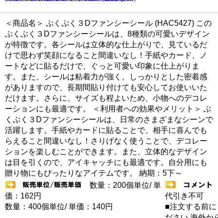
＜商品名＞ ぷくぷく３Dファンシーシール (HAC5427) この
ぷくぷく３Dファンシーシールは、8種類の可愛いデザイン
が特徴です。各シールは立体的な仕上がりで、見ているだ
けで思わず笑顔になること間違いなし！手紙やカード、ノ
ートなどに貼るだけで、ぐっと可愛い印象に仕上がりま
す。また、シールは粘着力が強く、しっかりとした密着感
がありますので、長期間貼り付けても安心してお使いいた
だけます。さらに、サイズも程よいため、小物へのデコレ
ーションにも最適です。 ＜利用者への効果やメリット＞ ぷ
くぷく３Dファンシーシールは、日常のさまざまなシーンで
活躍します。手紙やカードに貼ることで、相手に喜んでも
らえること間違いなし！さりげなく使うことで、デコレー
ションを楽しむことができます。また、立体的なデザイン
は目を引くので、アイキャッチにも最適です。自分用にも
贈り物にもぴったりなアイテムです。 納期：5下～
数量：200個単位/ 単
価：162円
代引き不可
数量：400個単位/ 単価：140円
■注文する前に
ださい 海外か