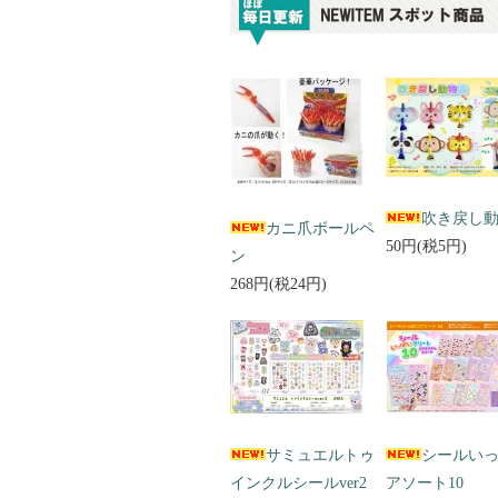
吹き戻し
カニ爪ボールペ
50円(税5円)
ン
268円(税24円)
サミュエルトゥ
シールい
インクルシールver2
アソート10