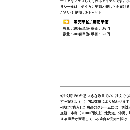
ーモアをプラスしてくれるアイテムです。小
りシールは、使う方に笑顔と楽しさを届ける
ださい！ 納期：3/下～4/下
数量：200個単位/ 単価：162円
数量：400個単位/ 単価：140円
●注文時での注意 大きな数量でのご注文で
す ■価格は（ ）内は数量により変わりま
●他社で購入した商品のクレームには一切対
金額 本島【30,000円以上】北海道、沖縄
り 在庫数が変動している場合や完売の際は