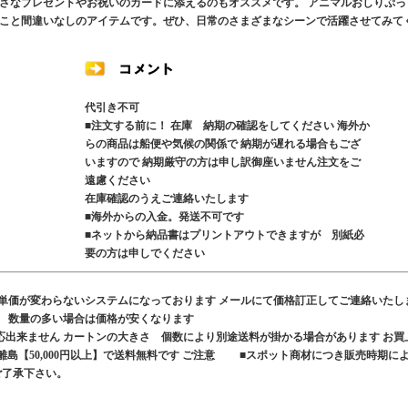
さなプレゼントやお祝いのカードに添えるのもオススメです。 アニマルおしりぷっ
こと間違いなしのアイテムです。ぜひ、日常のさまざまなシーンで活躍させてみて
代引き不可
■注文する前に！ 在庫 納期の確認をしてください 海外か
らの商品は船便や気候の関係で 納期が遅れる場合もござ
いますので 納期厳守の方は申し訳御座いません注文をご
遠慮ください
在庫確認のうえご連絡いたします
■海外からの入金。発送不可です
■ネットから納品書はプリントアウトできますが 別紙必
要の方は申しでください
も単価が変わらないシステムになっております メールにて価格訂正してご連絡いたし
す 数量の多い場合は価格が安くなります
応出来ません カートンの大きさ 個数により別途送料が掛かる場合があります お買
、離島【50,000円以上】で送料無料です ご注意 ■スポット商材につき販売時期に
ご了承下さい。