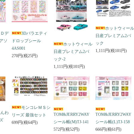
ホットウィー
３Ｄデ
3Dバラエティ
日産プレミアム2パ
アソ
ドロップシール
ック
ホットウィール
4AS001
1,111円(税101円)
日産プレミアム2パ
270円(税25円)
ック-2
1,111円(税101円)
モンコレＭＳシ
ふんわ
TOM&JERRY2WAY
TOM&JERRY2WAY
リーズ 最強セット
ズ
シール帳(M)TJ-141
シール帳(L)TJ-158
699円(税64円)
572円(税52円)
666円(税61円)