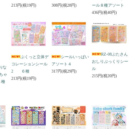
213円(税19円)
308円(税28円)
ール８種アソート
436円(税40円)
RZ-08ぶたさん
ぷくっと立体デ
シールいっぱい
おしりぷっくりシー
コレーションシール
アソート４
 おな
ル
2 ６種
317円(税29円)
ちゃ
215円(税20円)
213円(税19円)
３種