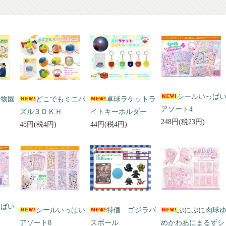
シールいっぱ
動物園
どこでもミニパ
卓球ラケットラ
アソート4
ズル３ＤＫＨ
イトキーホルダー
248円(税23円)
48円(税4円)
44円(税4円)
っぱい
シールいっぱい
特価 ゴジラバ
ぷにぷに肉球
アソート8
スボール
めかわあにまるずシ