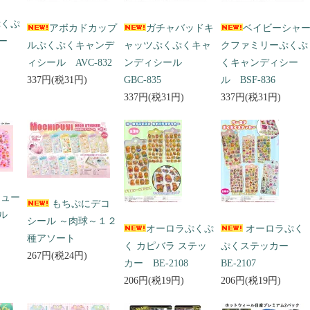
ぷくぷ
アボカドカップ
ガチャバッドキ
ベイビーシャ
ー
ルぷくぷくキャンデ
ャッツぷくぷくキャ
クファミリーぷくぷ
ィシール AVC-832
ンディシール
くキャンディシー
337円(税31円)
GBC-835
ル BSF-836
337円(税31円)
337円(税31円)
キュー
もちぷにデコ
ール
シール ～肉球～１２
オーロラぷくぷ
オーロラぷく
種アソート
く カピバラ ステッ
ぷくステッカー
267円(税24円)
カー BE-2108
BE-2107
206円(税19円)
206円(税19円)