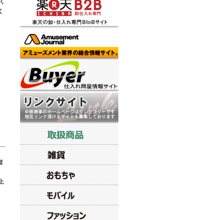
く
く
ま
上
よ