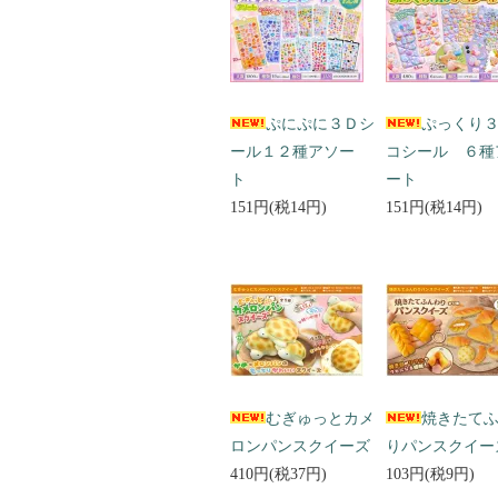
ぷにぷに３Ｄシ
ぷっくり
ール１２種アソー
コシール ６種
ト
ート
151円(税14円)
151円(税14円)
むぎゅっとカメ
焼きたて
ロンパンスクイーズ
りパンスクイー
410円(税37円)
103円(税9円)