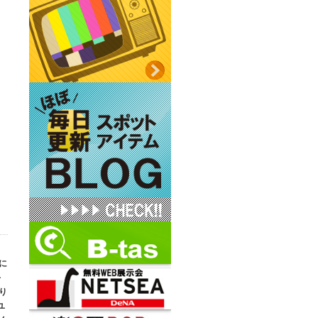
に
手
り
ユ