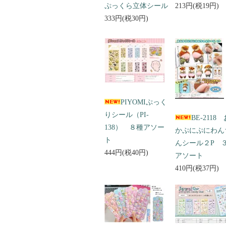
ぷっくら立体シール
213円(税19円)
333円(税30円)
PIYOMIぷっく
りシール（PI-
BE-2118
138） ８種アソー
かぷにぷにわん
ト
んシール２P 
444円(税40円)
アソート
410円(税37円)