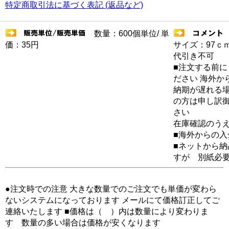
特定商取引法に基づく表記 (返品など)
数量：600個単位/ 単
価：35円
サイズ：97ｃ
代引き不可
■注文する前に
ださい 海外か
納期が遅れる場
の方は申し訳
さい
在庫確認のう
■海外からの
■ネットから
すが 別紙必
●注文時での注意 大きな数量でのご注文でも単価が変わら
ないシステムになっております メールにて価格訂正してご
連絡いたします ■価格は（ ）内は数量により変わりま
す 数量の多い場合は価格が安くなります