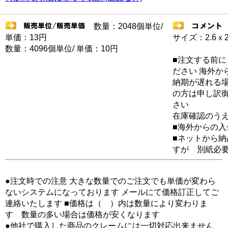
数量：2048個単位/
単価：13円
サイズ：2.6ｘ2
数量：4096個単位/ 単価：10円
■注文する前に
ださい 海外か
納期が遅れる場
の方は申し訳
さい
在庫確認のう
■海外からの
■ネットから
すが 別紙必
●注文時での注意 大きな数量でのご注文でも単価が変わら
ないシステムになっております メールにて価格訂正してご
連絡いたします ■価格は（ ）内は数量により変わりま
す 数量の多い場合は価格が安くなります
●他社で購入した商品のクレームには一切対応出来ません