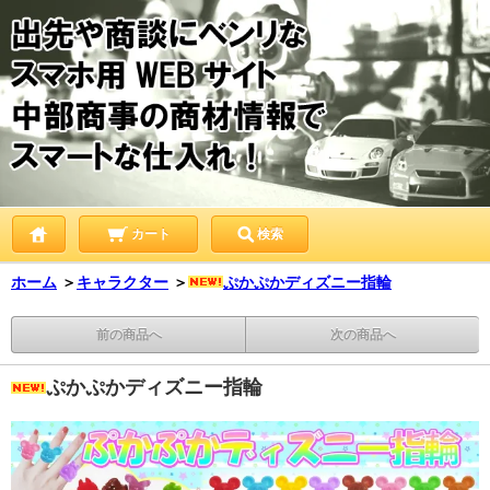
カート
検索
ホーム
＞
キャラクター
＞
ぷかぷかディズニー指輪
前の商品へ
次の商品へ
ぷかぷかディズニー指輪